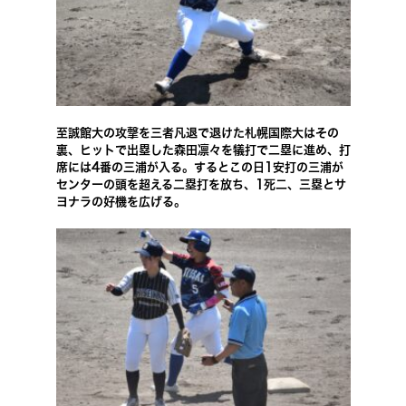
至誠館大の攻撃を三者凡退で退けた札幌国際大はその
裏、ヒットで出塁した森田凛々を犠打で二塁に進め、打
席には4番の三浦が入る。するとこの日1安打の三浦が
センターの頭を超える二塁打を放ち、1死二、三塁とサ
ヨナラの好機を広げる。