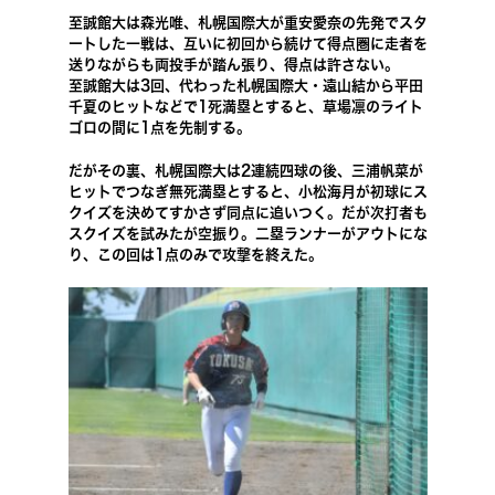
至誠館大は森光唯、札幌国際大が重安愛奈の先発でスタ
ートした一戦は、互いに初回から続けて得点圏に走者を
送りながらも両投手が踏ん張り、得点は許さない。
至誠館大は3回、代わった札幌国際大・遠山結から平田
千夏のヒットなどで1死満塁とすると、草場凛のライト
ゴロの間に1点を先制する。
だがその裏、札幌国際大は2連続四球の後、三浦帆菜が
ヒットでつなぎ無死満塁とすると、小松海月が初球にス
クイズを決めてすかさず同点に追いつく。だが次打者も
スクイズを試みたが空振り。二塁ランナーがアウトにな
り、この回は1点のみで攻撃を終えた。