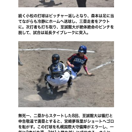
続く小松の打球はピッチャー返しとなり、森本は足に当
てながらも冷静にホームへ送球し、三塁走者をアウト
に。次打者も打ち取り、至誠館大が絶体絶命のピンチを
脱して、試合は延長タイブレークに突入。
無死一、二塁からスタートした8回、至誠館大は犠打と
申告敬遠で満塁とすると、宮崎夢珠葉がショートへゴロ
を転がす。この打球を札幌国際大守備陣がエラーし、一