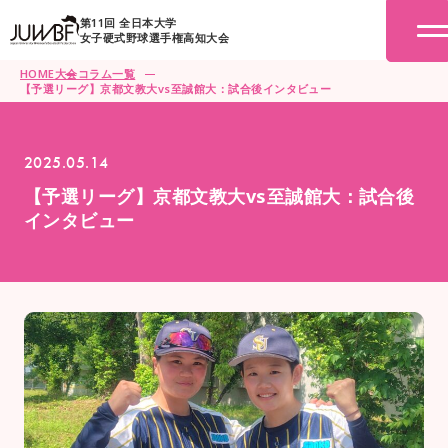
第11回 全日本大学
女子硬式野球選手権高知大会
HOME
大会コラム一覧
【予選リーグ】京都文教大vs至誠館大：試合後インタビュー
2025.05.14
【予選リーグ】京都文教大vs至誠館大：試合後
インタビュー