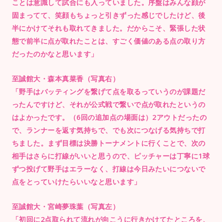
ことは意識して試合にも入っていました。序盤はみんな顔が
固まってて、笑顔もちょっと引きずった感じでしたけど、後
半にかけてそれも取れてきました。だからこそ、緊張した状
態で前半に点が取れたことは、すごく価値のある点の取り方
だったのかなと思います」
至誠館大・森本真菜香（写真右）
「野手はバッティングを繋げて点を取るっていうのが課題だ
ったんですけど、それが公式戦で繋いで点が取れたというの
はよかったです。（6回の追加点の場面は）2アウトだったの
で、ランナーを返す気持ちで、でも次につなげる気持ちで打
ちました。まず目標は決勝トーナメントに行くことで、次の
相手はさらに打線がいいと思うので、ピッチャーは丁寧に1球
ずつ投げて野手はエラーなく、打線は今日みたいにつないで
点をとっていけたらいいなと思います」
至誠館大・宮崎夢珠葉（写真左）
「初回に2点取られて流れが向こうに行きかけてたところを、