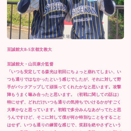
至誠館大8-5京都文教大
至誠館大・山田康介監督
「いつも安定してる森光は初回にちょっと崩れてしまい、い
つも通りではなかったという感じでしたが、それに対して野
手がバックアップして頑張ってくれたかなと思います。攻撃
陣もうまく噛み合ったと思います。（初戦に関しての話は）
特にせず、どれだけいつも通りの気持ちでいけるかがすごく
大事かなと思っています。初戦で多分みんなあがってたと思
うんですけど、そこに対して僕が何か特別なことをすること
はせず、いつも通りの練習な感じで、笑顔を絶やさずという