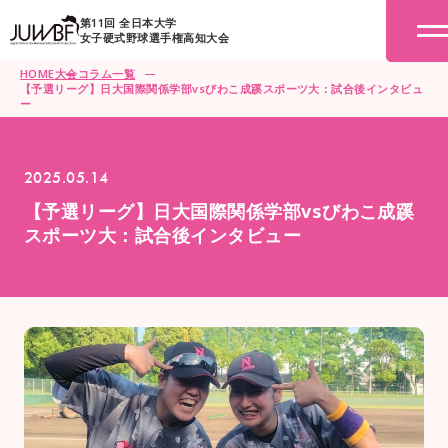
第11回 全日本大学
女子硬式野球選手権高知大会
HOME
大会コラム一覧
【予選リーグ】日大国際関係学部vsびわこ成蹊スポーツ大：試合後インタビュ
ー
2025.05.14
【予選リーグ】日大国際関係学部vsびわこ成蹊
スポーツ大：試合後インタビュー