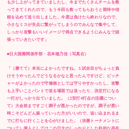
も少し上がってきていましたし、今までたくさんチームを救
ってきてくれたので、もう今回も救ってもらおうと期待や信
頼を込めて送り出しました。今度は負けたら終わりなので、
小さなミスが失点に繋がってしまうのでみんなで集中して、
しっかり攻撃もいいイメージで得点できるようにみんなで頑
張っていきたいです」
■日大国際関係学部・花本穂乃佳（写真右）
「（勝てて）本当によかったですね。１試合目がちょっと負
けそうやったんでどうなるかなと思ったんですけど、ピッチ
ャーがよかったので守備側としては守りやすかったし、攻撃
も上手いことバントで送る場面では送ったり、決定打になる
一打がしっかり出ていました。（2安打4打点の活躍につい
て）大会前まですごく調子が悪かったのですが、調子が悪い
時こそどんどん振っていった方がいいので、追い込まれるま
でに打ちに行くことを心がけました。（決勝トーナメントに
ついて）個人としてはこの日大のしっかりとした柱的な存在