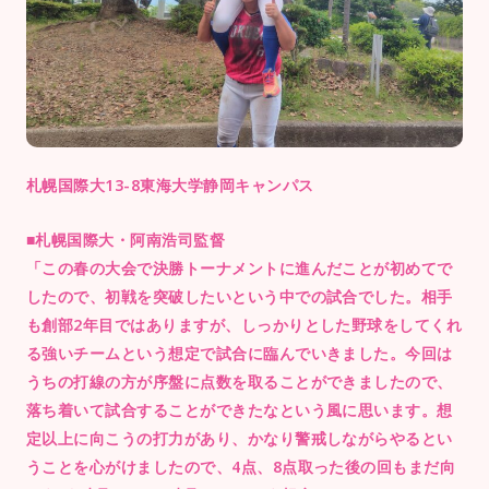
札幌国際大13-8東海大学静岡キャンパス
■札幌国際大・阿南浩司監督
「この春の大会で決勝トーナメントに進んだことが初めてで
したので、初戦を突破したいという中での試合でした。相手
も創部2年目ではありますが、しっかりとした野球をしてくれ
る強いチームという想定で試合に臨んでいきました。今回は
うちの打線の方が序盤に点数を取ることができましたので、
落ち着いて試合することができたなという風に思います。想
定以上に向こうの打力があり、かなり警戒しながらやるとい
うことを心がけましたので、4点、8点取った後の回もまだ向