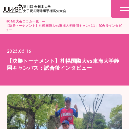
第11回 全日本大学
女子硬式野球選手権高知大会
HOME
大会コラム一覧
【決勝トーナメント】札幌国際大vs東海大学静岡キャンパス：試合後インタビ
ュー
2025.05.16
【決勝トーナメント】札幌国際大vs東海大学静
岡キャンパス：試合後インタビュー