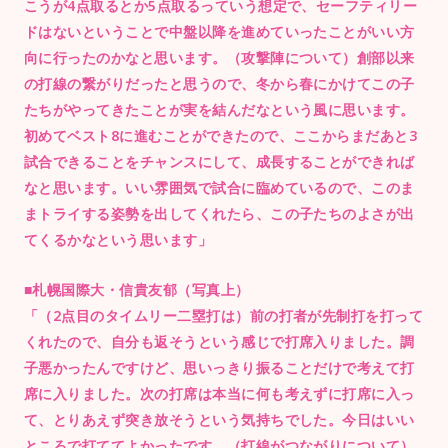
こうが4点取るとか5点取るっていう想定で、セーフティリー
ドはないということで中盤以降を進めていったことがいい方
向に行ったのかなと思います。（攻撃陣について）創部以来
の打線の繋がりだったと思うので、冬から春にかけてこの子
たちがやってきたことが実を結んだなという風に思います。
初めてベスト8に進むことができたので、ここからまだあと3
試合できることをチャンスにして、成長することができれば
なと思います。いい雰囲気で試合に臨めているので、このま
まトライする姿勢を出してくれたら、この子たちのよさが出
てくるかなという思います」
■札幌国際大・信貴友郁（写真上）
「（2点目のタイムリー二塁打は）前の打者が先制打を打って
くれたので、自分も返そうという感じで打席入りました。調
子悪かったんですけど、思いっきり振ることだけで考えて打
席に入りました。次の打席は本当に何も考えずに打席に入っ
て、とりあえず突き放そうという気持ちでした。今日はいい
ところで打ててよかったです。（打線がつながりについて）