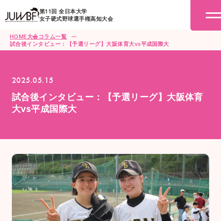
第11回 全日本大学
女子硬式野球選手権高知大会
HOME
大会コラム一覧
試合後インタビュー：【予選リーグ】大阪体育大vs平成国際大
2025.05.15
試合後インタビュー：【予選リーグ】大阪体育
大vs平成国際大