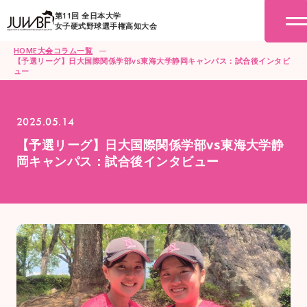
第11回 全日本大学
女子硬式野球選手権高知大会
HOME
大会コラム一覧
【予選リーグ】日大国際関係学部vs東海大学静岡キャンパス：試合後インタビ
ュー
2025.05.14
【予選リーグ】日大国際関係学部vs東海大学静
岡キャンパス：試合後インタビュー