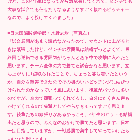
けど、この4年生になってから急成長してくれて、ピンチでも
大事な試合でも任せたくなるようなすごく頼れるピッチャー
なので、よく投げてくれました」
■日大国際関係学部・水野志歩（写真左）
「試合展開があまり読めなかったので、マウンドに上がると
きは緊張したけど、ベンチの雰囲気は結構ずっとよくて、最
終回も逆転できる雰囲気がちゃんとある中で攻撃に入れたと
思います。チーム全体の力で勝てた試合かなと思います。立
ち上がりに1点取られたことで、ちょっと落ち着いたという
か、自分を鼓舞できたのでその後のいいピッチングに結びつ
けられたのかなっていう風に思います。後輩がバックに多い
のですが、全力で頑張ってくれてるし、自分にたくさん声も
かけてくれるので先輩としてやらなきゃってすごく思えま
す。後輩たちの頑張りがあるからこそ、4年生のヒットも結構
出たと思うので、みんなのおかげで勝てたと思います。日本
一は目指していますが、一戦必勝で集中してやっていけたら
いいなと思います」