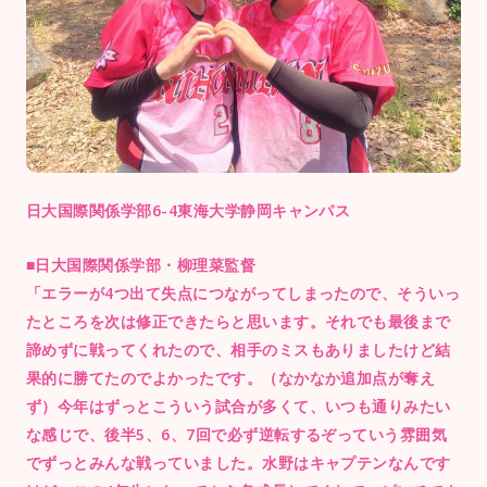
日大国際関係学部6-4東海大学静岡キャンパス
■日大国際関係学部・柳理菜監督
「エラーが4つ出て失点につながってしまったので、そういっ
たところを次は修正できたらと思います。それでも最後まで
諦めずに戦ってくれたので、相手のミスもありましたけど結
果的に勝てたのでよかったです。（なかなか追加点が奪え
ず）今年はずっとこういう試合が多くて、いつも通りみたい
な感じで、後半5、6、7回で必ず逆転するぞっていう雰囲気
でずっとみんな戦っていました。水野はキャプテンなんです