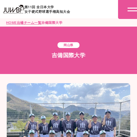
第11回 全日本大学
女子硬式野球選手権高知大会
HOME
出場チーム一覧
吉備国際大学
岡山県
吉備国際大学