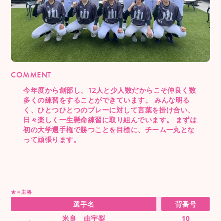
COMMENT
今年度から創部し、12人と少人数だからこそ仲良く数
多くの練習をすることができています。 みんな明る
く、ひとつひとつのプレーに対して言葉を掛け合い、
日々楽しく一生懸命練習に取り組んでいます。 まずは
初の大学選手権で勝つことを目標に、チーム一丸とな
って頑張ります。
★＝主将
選手名
背番号
米良 由宇梨
10