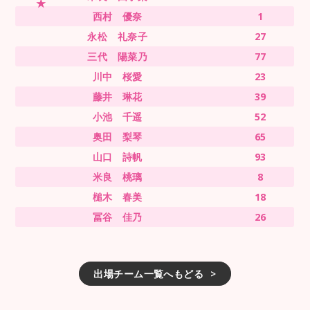
西村 優奈
1
永松 礼奈子
27
三代 陽菜乃
77
川中 桜愛
23
藤井 琳花
39
小池 千遥
52
奥田 梨琴
65
山口 詩帆
93
米良 桃璃
8
槌木 春美
18
冨谷 佳乃
26
出場チーム一覧へもどる