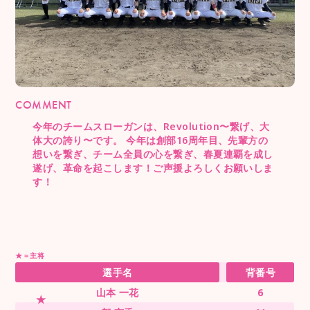
COMMENT
今年のチームスローガンは、Revolution〜繋げ、大
体大の誇り〜です。 今年は創部16周年目、先輩方の
想いを繋ぎ、チーム全員の心を繋ぎ、春夏連覇を成し
遂げ、革命を起こします！ご声援よろしくお願いしま
す！
★＝主将
選手名
背番号
山本 一花
6