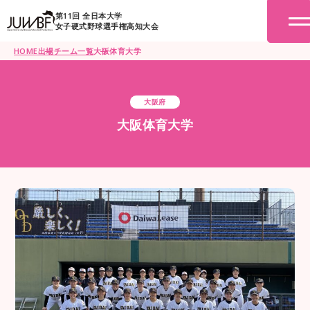
第11回 全日本大学
女子硬式野球選手権高知大会
HOME
出場チーム一覧
大阪体育大学
大阪府
大阪体育大学