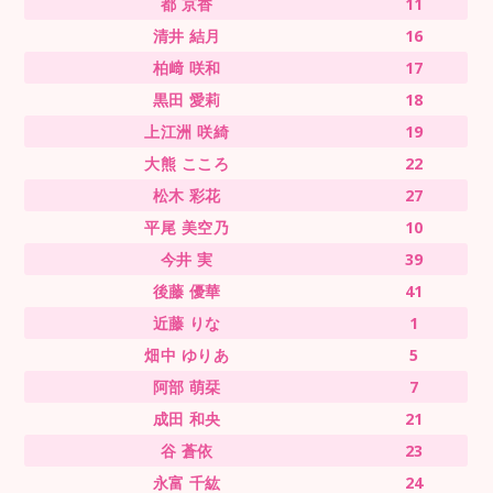
都 京香
11
清井 結月
16
柏﨑 咲和
17
黒田 愛莉
18
上江洲 咲綺
19
大熊 こころ
22
松木 彩花
27
平尾 美空乃
10
今井 実
39
後藤 優華
41
近藤 りな
1
畑中 ゆりあ
5
阿部 萌栞
7
成田 和央
21
谷 蒼依
23
永富 千紘
24