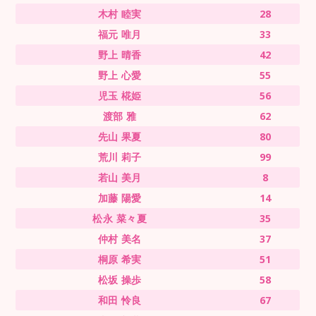
木村 睦実
28
福元 唯月
33
野上 晴香
42
野上 心愛
55
児玉 椛姫
56
渡部 雅
62
先山 果夏
80
荒川 莉子
99
若山 美月
8
加藤 陽愛
14
松永 菜々夏
35
仲村 美名
37
桐原 希実
51
松坂 操歩
58
和田 怜良
67