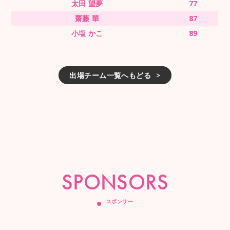
太田 望夢
77
齋藤 華
87
小塩 かこ
89
出場チーム一覧へもどる
SPONSORS
スポンサー