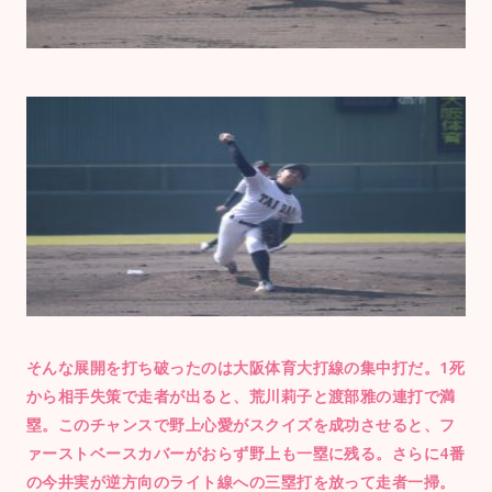
そんな展開を打ち破ったのは大阪体育大打線の集中打だ。1死
から相手失策で走者が出ると、荒川莉子と渡部雅の連打で満
塁。このチャンスで野上心愛がスクイズを成功させると、フ
ァーストベースカバーがおらず野上も一塁に残る。さらに4番
の今井実が逆方向のライト線への三塁打を放って走者一掃。