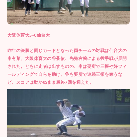
大阪体育大5-0仙台大
昨年の決勝と同じカードとなった両チームの対戦は仙台大の
串有菜、大阪体育大の谷蒼依、先発右腕による投手戦が展開
された。ともに走者は出すものの、串は要所で三振や好フィ
ールディングで自らを助け、谷も要所で連続三振を奪うな
ど、スコアは動かぬまま最終7回を迎えた。