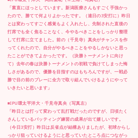
「素直にほっとしています。新潟医療さんもすごく手強かっ
たので、勝てて何よりよかったです。（連日の3安打に）昨日
とは変わってすごく感覚もよく入れたし、先制された直後の
打席でも全く焦ることなく、今やるべきことをしっかり整理
して打席に立てました。前の（千見寺）真央がチャンスを作
ってくれたので、自分がやるべきことをやるしかないと思っ
たことができてよかったです。（決勝トーナメントに向け
て）去年の春は決勝トーナメントの初戦で負けてしまった悔
しさがあるので、優勝を目指すのはもちろんですが、一戦必
勝で目の前のプレーに全力で取り組んでいけるようにやって
いきたいと思います」
■IPU環太平洋大・千見寺真央（写真左）
「昨日とは打って変わって乱打戦だったのですが、日頃たく
さんしているバッティング練習の成果が出て嬉しいです。
（今日3安打）昨日は反省点が結構ありましたが、初球からし
っかり狙っていけるようにと思っていたところ点につながっ