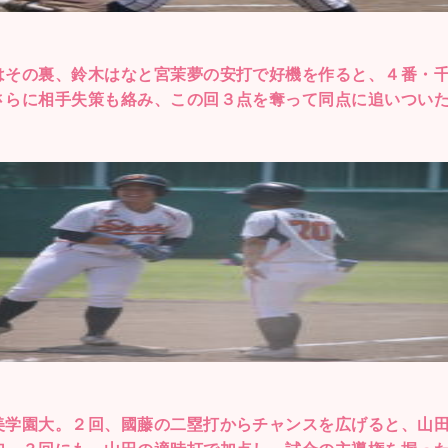
はその裏、鈴木はなと宮茉夢の安打で好機を作ると、４番・
さらに相手失策も絡み、この回３点を奪って同点に追いつい
美学園大。２回、國藤の二塁打からチャンスを広げると、山