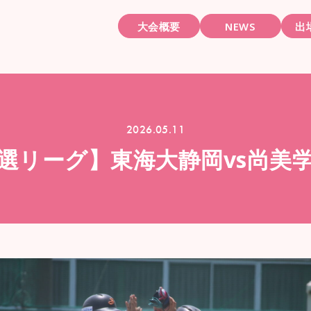
大会概要
NEWS
出
2026.05.11
選リーグ】東海大静岡vs尚美