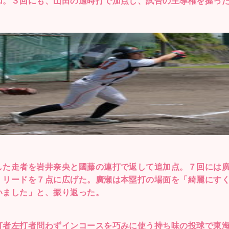
加。３回にも、山田の適時打で加点し、試合の主導権を握っ
した走者を岩井奈央と國藤の連打で返して追加点。７回には
、リードを７点に広げた。廣瀬は本塁打の場面を「綺麗にす
いました」と、振り返った。
打者左打者問わずインコースを巧みに使う持ち味の投球で東