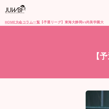
HOME
大会コラム一覧
【予選リーグ】東海大静岡vs尚美学園大
【予