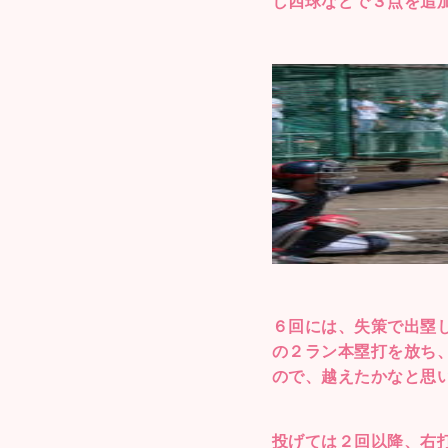
し四球などで３点を追
６回には、失策で出塁
の２ラン本塁打を放ち
ので、越えたかなと思
投げては２回以降、右