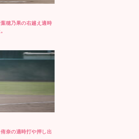
千葉穂乃果の右越え適時
た。
田侑奈の適時打や押し出