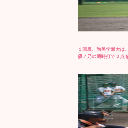
１回表、尚美学園大は
優ノ乃の適時打で２点