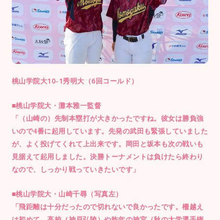
桃山学院大10-1秀明大（6回コールド）
■桃山学院大・灘本雅一監督
「（山崎の）先制本塁打が大きかったですね。彼女は勝負強
いので4番に起用しています。先発の武田も緊張していました
が、よく投げてくれて上出来です。岡田と坂本も次の戦いも
見据えて起用しました。決勝トーナメントは負けたら終わり
なので、しっかり戦っていきたいです」
■桃山学院大・山崎千尋（写真左）
「飛距離は十分だったので切れないで良かったです。柵越え
は初めて。高校（神戸弘陵）や昨年の神宮（秋の大学選手権