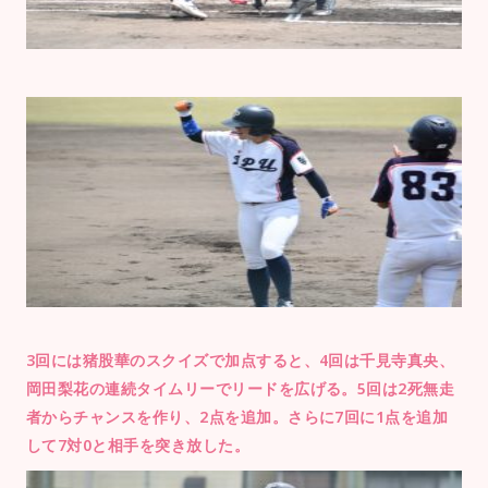
3回には猪股華のスクイズで加点すると、4回は千見寺真央、
岡田梨花の連続タイムリーでリードを広げる。5回は2死無走
者からチャンスを作り、2点を追加。さらに7回に1点を追加
して7対0と相手を突き放した。