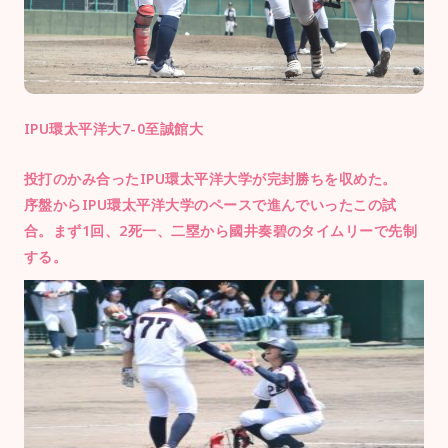
IPU環太平洋大7-0至誠館大
投打のかみ合ったIPU環太平洋大学が完封勝ちを収めた。
序盤からIPU環太平洋大学のペースで進んでいったこの試
合。まず1回、2死一、二塁から國井奏碧のタイムリーで先制
する。