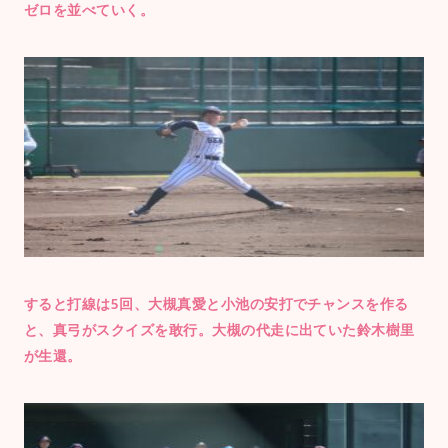
ゼロを並べていく。
すると打線は5回、大槻真愛と小池の安打でチャンスを作る
と、真弓がスクイズを敢行。大槻の代走に出ていた鈴木樹里
が生還。