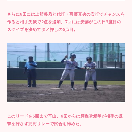
さらに6回には上舘美乃と代打・齊藤真央の安打でチャンスを
作ると相手失策で2点を追加。7回には安藤がこの日3度目の
スクイズを決めてダメ押しの6点目。
このリードを5回まで平山、6回からは釋迦堂愛琴が相手の反
撃を許さず完封リレーで試合を締めた。