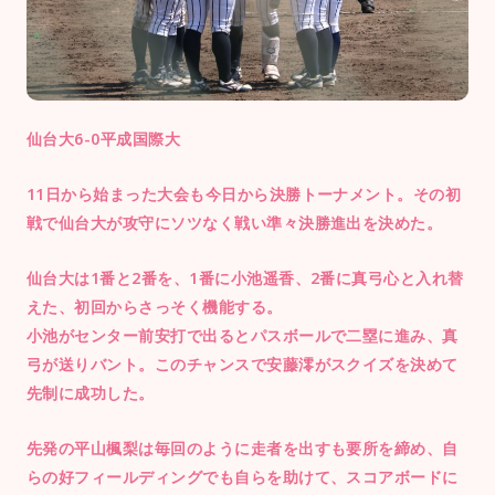
仙台大6-0平成国際大
11日から始まった大会も今日から決勝トーナメント。その初
戦で仙台大が攻守にソツなく戦い準々決勝進出を決めた。
仙台大は1番と2番を、1番に小池遥香、2番に真弓心と入れ替
えた、初回からさっそく機能する。
小池がセンター前安打で出るとパスボールで二塁に進み、真
弓が送りバント。このチャンスで安藤澪がスクイズを決めて
先制に成功した。
先発の平山楓梨は毎回のように走者を出すも要所を締め、自
らの好フィールディングでも自らを助けて、スコアボードに