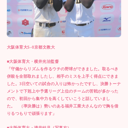
大阪体育大5-0京都文教大
■大阪体育大・横井光治監督
「守備からリズムを作るウチの野球ができました。取るべき
併殺を全部取れましたし、相手のミスを上手く得点にできま
した。3日空いての試合の入りは怖かったですし、決勝トーナ
メントで下剋上や予選リーグ上位のチームの苦戦が多かった
ので、初回から集中力を高くしていこうと話していまし
た。 （準決勝は）勢いのある福井工業大さんなので胸を借
りるつもりで頑張ります」
■大阪体育大・清井結月（写真右）