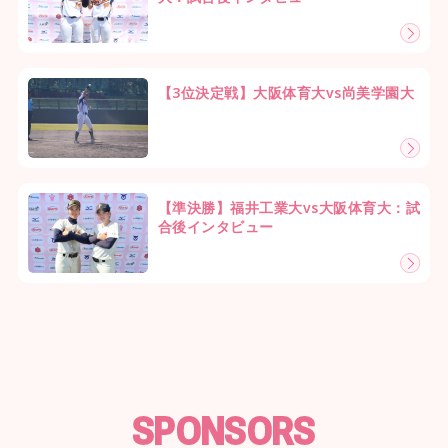
【3位決定戦】大阪体育大vs尚美学園大
【準決勝】福井工業大vs大阪体育大：試
合後インタビュー
SPONSORS