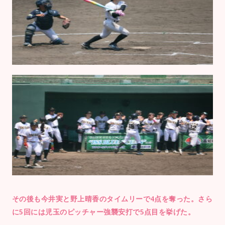
その後も今井実と野上晴香のタイムリーで4点を奪った。さら
に5回には児玉のピッチャー強襲安打で5点目を挙げた。