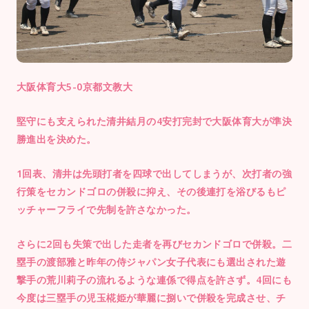
大阪体育大5-0京都文教大
堅守にも支えられた清井結月の4安打完封で大阪体育大が準決
勝進出を決めた。
1回表、清井は先頭打者を四球で出してしまうが、次打者の強
行策をセカンドゴロの併殺に抑え、その後連打を浴びるもピ
ッチャーフライで先制を許さなかった。
さらに2回も失策で出した走者を再びセカンドゴロで併殺。二
塁手の渡部雅と昨年の侍ジャパン女子代表にも選出された遊
撃手の荒川莉子の流れるような連係で得点を許さず。4回にも
今度は三塁手の児玉椛姫が華麗に捌いで併殺を完成させ、チ